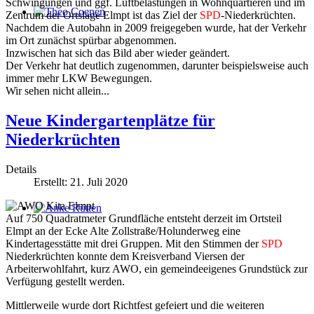
Schwingungen und ggf. Luftbelastungen in Wohnquartieren und im
Zentrum der Ortslage Elmpt ist das Ziel der
SPD
-Niederkrüchten.
Theo Coenen
Nachdem die Autobahn in 2009 freigegeben wurde, hat der Verkehr
im Ort zunächst spürbar abgenommen.
Inzwischen hat sich das Bild aber wieder geändert.
Der Verkehr hat deutlich zugenommen, darunter beispielsweise auch
immer mehr LKW Bewegungen.
Wir sehen nicht allein...
Neue Kindergartenplätze für
Niederkrüchten
Details
Erstellt: 21. Juli 2020
Auf 750 Quadratmeter Grundfläche entsteht derzeit im Ortsteil
Anke Rütten
Elmpt an der Ecke Alte Zollstraße/Holunderweg eine
Kindertagesstätte mit drei Gruppen. Mit den Stimmen der
SPD
Niederkrüchten konnte dem Kreisverband Viersen der
Arbeiterwohlfahrt, kurz AWO, ein gemeindeeigenes Grundstück zur
Verfügung gestellt werden.
Mittlerweile wurde dort Richtfest gefeiert und die weiteren