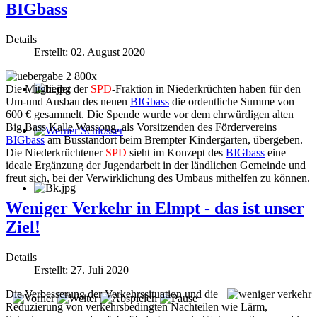
BIGbass
Details
Erstellt: 02. August 2020
Die Mitglieder der
SPD
-Fraktion in Niederkrüchten haben für den
Um-und Ausbau des neuen
BIGbass
die ordentliche Summe von
600 € gesammelt. Die Spende wurde vor dem ehrwürdigen alten
Big Bass Kalle Wassong, als Vorsitzenden des Fördervereins
BIGbass
am Busstandort beim Brempter Kindergarten, übergeben.
Werner Schlosser
Die Niederkrüchtener
SPD
sieht im Konzept des
BIGbass
eine
ideale Ergänzung der Jugendarbeit in der ländlichen Gemeinde und
freut sich, bei der Verwirklichung des Umbaus mithelfen zu können.
Weniger Verkehr in Elmpt - das ist unser
Ziel!
Details
Erstellt: 27. Juli 2020
Die Verbesserung der Verkehrssituation und die
Reduzierung von verkehrsbedingten Nachteilen wie Lärm,