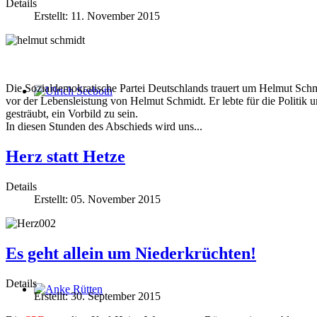
Details
Erstellt: 11. November 2015
Die Sozialdemokratische Partei Deutschlands trauert um Helmut Schmi
vor der Lebensleistung von Helmut Schmidt. Er lebte für die Politik
Ulrich Seeboth
gesträubt, ein Vorbild zu sein.
In diesen Stunden des Abschieds wird uns...
Herz statt Hetze
Details
Erstellt: 05. November 2015
Es geht allein um Niederkrüchten!
Details
Erstellt: 30. September 2015
Anke Rütten