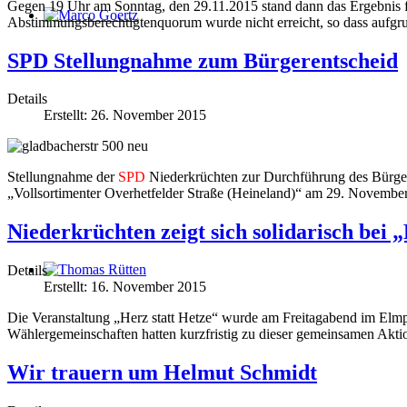
Gegen 19 Uhr am Sonntag, den 29.11.2015 stand dann das Ergebnis fe
Abstimmungsberechtigtenquorum wurde nicht erreicht, so dass aufgr
Marco Goertz
SPD Stellungnahme zum Bürgerentscheid
Details
Erstellt: 26. November 2015
Stellungnahme der
SPD
Niederkrüchten zur Durchführung des Bürge
„Vollsortimenter Overhetfelder Straße (Heineland)“ am 29. Novembe
Niederkrüchten zeigt sich solidarisch bei 
Details
Thomas Rütten
Erstellt: 16. November 2015
Die Veranstaltung „Herz statt Hetze“ wurde am Freitagabend im Elmpte
Wählergemeinschaften hatten kurzfristig zu dieser gemeinsamen Akti
Wir trauern um Helmut Schmidt