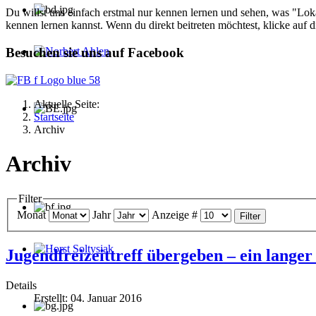
Du willst uns einfach erstmal nur kennen lernen und sehen, was "Loka
kennen lernen kannst. Wenn du direkt beitreten möchtest, klicke auf
Besuchen sie uns auf Facebook
Norbert Ahlen
Aktuelle Seite:
Startseite
Archiv
Archiv
Filter
Monat
Jahr
Anzeige #
Filter
Jugendfreizeittreff übergeben – ein lange
Horst Soltysiak
Details
Erstellt: 04. Januar 2016