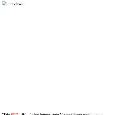
"Die
SPD
trifft..." eine interessante Veranstaltung rund um die