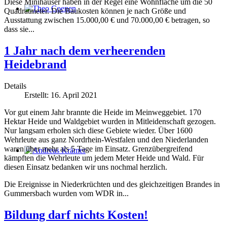
Diese Minihäuser haben in der Regel eine Wohnfläche um die 50
Quadratmeter. Die Baukosten können je nach Größe und
Theo Coenen
Ausstattung zwischen 15.000,00 € und 70.000,00 € betragen, so
dass sie...
1 Jahr nach dem verheerenden
Heidebrand
Details
Erstellt: 16. April 2021
Vor gut einem Jahr brannte die Heide im Meinweggebiet. 170
Hektar Heide und Waldgebiet wurden in Mitleidenschaft gezogen.
Nur langsam erholen sich diese Gebiete wieder. Über 1600
Wehrleute aus ganz Nordrhein-Westfalen und den Niederlanden
waren über mehr als 5 Tage im Einsatz. Grenzübergreifend
kämpften die Wehrleute um jedem Meter Heide und Wald. Für
Andreas Krämer
diesen Einsatz bedanken wir uns nochmal herzlich.
Die Ereignisse in Niederkrüchten und des gleichzeitigen Brandes in
Gummersbach wurden vom WDR in...
Bildung darf nichts Kosten!