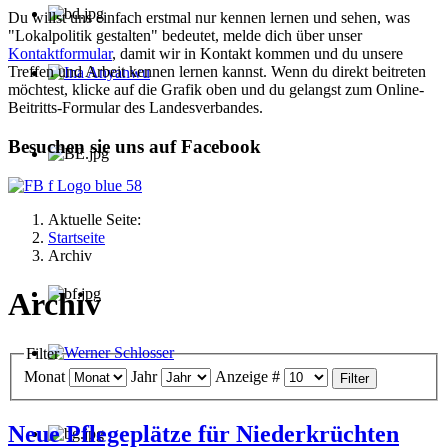
Du willst uns einfach erstmal nur kennen lernen und sehen, was
"Lokalpolitik gestalten" bedeutet, melde dich über unser
Kontaktformular
, damit wir in Kontakt kommen und du unsere
Treffen und Arbeit kennen lernen kannst. Wenn du direkt beitreten
möchtest, klicke auf die Grafik oben und du gelangst zum Online-
Ina Anyanwu
Beitritts-Formular des Landesverbandes.
Besuchen sie uns auf Facebook
Aktuelle Seite:
Startseite
Archiv
Archiv
Filter
Werner Schlosser
Monat
Jahr
Anzeige #
Filter
Neue Pflegeplätze für Niederkrüchten