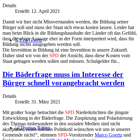
Details
Erstellt: 12. April 2021
Damit wir hier nicht Missverstanden werden, die Bildung seiner
Bürger soll und muss der Staat sich etwas kosten lassen. Leider hat
man beim Blick in die Bildungshaushalte der Länder oft das Gefühl,
dass die obige Aussage eher in der Form interpretiert wird, dass für
Bildung nichts ausgegeben werden soll.
Lea Goertz
Die Investition in Bildung ist eine Investition in unsere Zukunft.
Daher sind wir von der
SPD
der Ansicht, dass diese Kosten vom
Staat getragen werden sollen und müssen. Schulgelder für...
Die Bäderfrage muss im Interesse der
Bürger schnell vorangebracht werden
Details
Erstellt: 31. März 2021
Mit großer Sorge betrachtet die
SPD
Niederkrüchten die jüngste
Entwicklung in der Bäderfrage. Die Zuspitzung und Polarisierung
des Themas insbesondere in den sozialen Medien sind nicht
akzeptabel, einen solchen Politikstil wünschen wir uns in unserer
Thomas Rütten
Gemeinde nicht!“, stimmen
SPD
-Vorsitzender
Marco Goertz
und