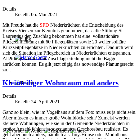
Details
Erstellt: 05. Mai 2021
Mit Freude hat die
SPD
Niederkrüchten die Entscheidung des
Kreises Viersen zur Kenntnis genommen, dass die Stiftung St.
Laurentius den Zuschlag bekommen hat eine vollstationäre
Pflegeeinrichtung mit 60 Pflegeplätzen sowie 20 weiter solitäre
Kurzzeitpflegeplätze in Niederkrüchten zu errichten. Dadurch wird
sich die Situation im Pflegebereich in Niederkrüchten entspannen.
Allerdings werden mit Zuschlagserteilung nicht die Bagger
Marco Goertz
anrücken können. Es gilt jetzt zügig das notwendige Planungsrecht
zu...
Kleinteiliger Wohnraum mal anders
Details
Erstellt: 24. April 2021
Ganz so klein, wie im Vogelhaus auf dem Foto muss es ja nicht sein.
Aber müssen es immer große Wohnblöcke sein? Zumeist werden
kleinere Wohnungen, wie sie in der Gemeinde Niederkrüchten in
großer Anzahl fehlen, in sogenannten Geschossbau realisiert. Es
geht aber auch anders, nämlich als Tiny-House oder Modulhaus.