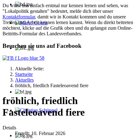
Du willst uns einfach erstmal nur kennen lernen und sehen, was
"Lokalpolitik gestalten" bedeutet, melde dich über unser
Kontaktformular
, damit wir in Kontakt kommen und du unsere
Treffen und Arbeit kennen lernen kannst. Wenn du direkt beitreten
möchtest, klicke auf die Grafik oben und du gelangst zum Online-
Marco Goertz
Beitritts-Formular des Landesverbandes.
Besuchen sie uns auf Facebook
Aktuelle Seite:
Startseite
Aktuelles
fröhlich, friedlich Fasteleoavend fiere
fröhlich, friedlich
Fasteleoavend fiere
Christian Schüppel
Details
Erstellt: 10. Februar 2026