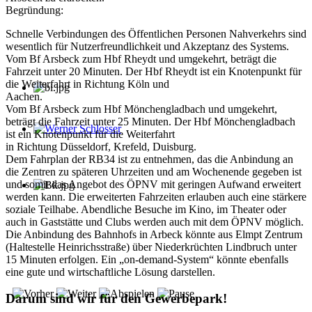
Begründung:
Schnelle Verbindungen des Öffentlichen Personen Nahverkehrs sind
wesentlich für Nutzerfreundlichkeit und Akzeptanz des Systems.
Vom Bf Arsbeck zum Hbf Rheydt und umgekehrt, beträgt die
Fahrzeit unter 20 Minuten. Der Hbf Rheydt ist ein Knotenpunkt für
die Weiterfahrt in Richtung Köln und
Aachen.
Vom Bf Arsbeck zum Hbf Mönchengladbach und umgekehrt,
beträgt die Fahrzeit unter 25 Minuten. Der Hbf Mönchengladbach
ist ein Knotenpunkt für die Weiterfahrt
Werner Schlosser
in Richtung Düsseldorf, Krefeld, Duisburg.
Dem Fahrplan der RB34 ist zu entnehmen, das die Anbindung an
die Zentren zu späteren Uhrzeiten und am Wochenende gegeben ist
und somit das Angebot des ÖPNV mit geringen Aufwand erweitert
werden kann. Die erweiterten Fahrzeiten erlauben auch eine stärkere
soziale Teilhabe. Abendliche Besuche im Kino, im Theater oder
auch in Gaststätte und Clubs werden auch mit dem ÖPNV möglich.
Die Anbindung des Bahnhofs in Arbeck könnte aus Elmpt Zentrum
(Haltestelle Heinrichsstraße) über Niederkrüchten Lindbruch unter
15 Minuten erfolgen. Ein „on-demand-System“ könnte ebenfalls
eine gute und wirtschaftliche Lösung darstellen.
Darum sind wir für den Gewerbepark!