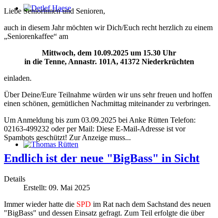
Liebe Seniorinnen und Senioren,
Detlef Haese
auch in diesem Jahr möchten wir Dich/Euch recht herzlich zu einem
„Seniorenkaffee“ am
Mittwoch, dem 10.09.2025 um 15.30 Uhr
in die Tenne, Annastr. 101A, 41372 Niederkrüchten
einladen.
Über Deine/Eure Teilnahme würden wir uns sehr freuen und hoffen
einen schönen, gemütlichen Nachmittag miteinander zu verbringen.
Um Anmeldung bis zum 03.09.2025 bei Anke Rütten Telefon:
02163-499232 oder per Mail:
Diese E-Mail-Adresse ist vor
Spambots geschützt! Zur Anzeige muss...
Thomas Rütten
Endlich ist der neue "BigBass" in Sicht
Details
Erstellt: 09. Mai 2025
Immer wieder hatte die
SPD
im Rat nach dem Sachstand des neuen
"BigBass" und dessen Einsatz gefragt. Zum Teil erfolgte die über