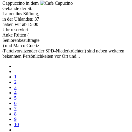
Cappuccino
in dem
Gebäude der St.
Laurentius Stiftung,
in der Uhlandstr. 37
haben wir ab 15:00
Uhr reserviert.
Anke Rütten (
Seniorenbeauftragte
) und Marco Goertz
(Parteivorsitzender der SPD-Niederkrüchten) sind neben weiteren
bekannten Persönlichkeiten vor Ort und...
1
2
3
4
5
6
7
8
9
10